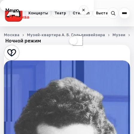
Меню
×
Концерты
Театр
Стендап
Выставки
Квест
Москва
Концерты
Москва
Музей-квартира А. Б. Гольденвейзера
Музеи
Ночной режим
☀
☾
Театр
Стендап
Выставки
Квесты
Экскурсии
Спорт
События