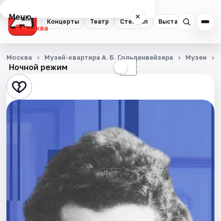
Меню
×
Концерты
Театр
Стендап
Выставки
Квест
Москва
Концерты
Москва
Музей-квартира А. Б. Гольденвейзера
Музеи
Ночной режим
☀
☾
Театр
Стендап
Выставки
Квесты
Экскурсии
Спорт
События