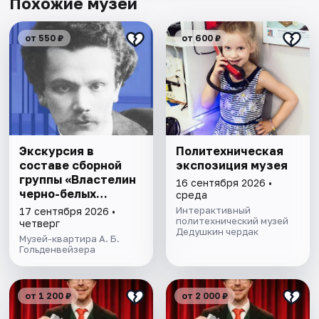
Похожие музеи
от 550 ₽
от 600 ₽
Экскурсия в
Политехническая
составе сборной
экспозиция музея
группы «Властелин
16 сентября 2026 •
черно-белых
среда
клавиш»
Интерактивный
17 сентября 2026 •
политехнический музей
четверг
Дедушкин чердак
Музей-квартира А. Б.
Гольденвейзера
от 1 200 ₽
от 2 000 ₽