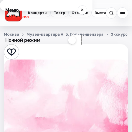
Меню
×
Концерты
Театр
Стендап
Выставки
Квест
Москва
Концерты
Москва
Музей-квартира А. Б. Гольденвейзера
Экскурси
Ночной режим
☀
☾
Театр
Стендап
Выставки
Квесты
Экскурсии
Спорт
События