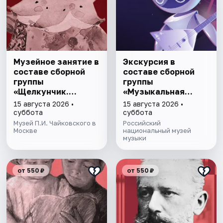
Музейное занятие в
Экскурсия в
составе сборной
составе сборной
группы
группы
«Щелкунчик.
«Музыкальная
Загадки Мышиного
эволюция: от
15 августа 2026 •
15 августа 2026 •
кoроля»
камней до
суббота
суббота
нейросeти»
Музей П.И. Чайковского в
Российский
Москве
национальный музей
музыки
от 550 ₽
от 550 ₽