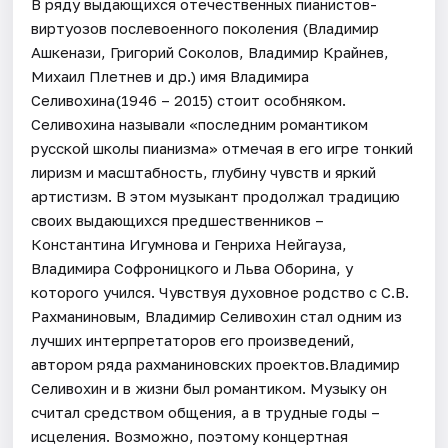
В ряду выдающихся отечественных пианистов-
виртуозов послевоенного поколения (Владимир
Ашкенази, Григорий Соколов, Владимир Крайнев,
Михаил Плетнев и др.) имя Владимира
Селивохина(1946 – 2015) стоит особняком.
Селивохина называли «последним романтиком
русской школы пианизма» отмечая в его игре тонкий
лиризм и масштабность, глубину чувств и яркий
артистизм. В этом музыкант продолжал традицию
своих выдающихся предшественников –
Константина Игумнова и Генриха Нейгауза,
Владимира Софроницкого и Льва Оборина, у
которого учился. Чувствуя духовное родство с С.В.
Рахманиновым, Владимир Селивохин стал одним из
лучших интерпретаторов его произведений,
автором ряда рахманиновских проектов.Владимир
Селивохин и в жизни был романтиком. Музыку он
считал средством общения, а в трудные годы –
исцеления. Возможно, поэтому концертная