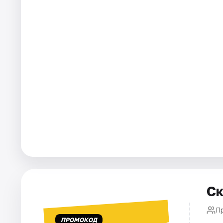
Города
Площадки
Артисты
Рейтинги
Ск
П
ПРОМОКОД