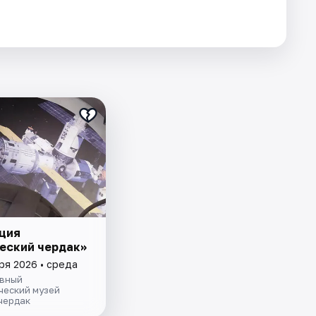
ция
еский чердак»
ря 2026 • среда
вный
ческий музей
чердак