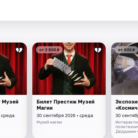
.
от 2 800 ₽
от 600 ₽
т Музей
Билет Престиж Музей
Экспози
Магии
«Космич
• среда
30 сентября 2026 • среда
30 сентяб
Музей магии
Интеракти
политехни
Дедушкин 