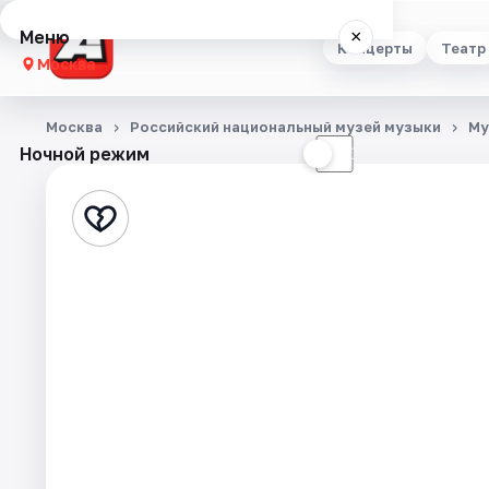
Меню
×
Концерты
Театр
Москва
Концерты
Москва
Российский национальный музей музыки
Му
Ночной режим
☀
☾
Театр
Стендап
Выставки
Квесты
Экскурсии
Спорт
События