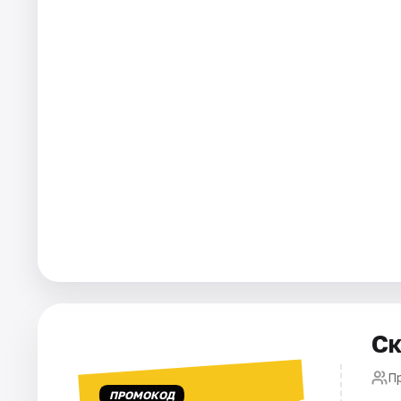
Города
Площадки
Артисты
Рейтинги
Ск
П
ПРОМОКОД