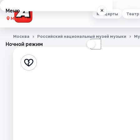
Меню
×
Концерты
Театр
Москва
Концерты
Москва
Российский национальный музей музыки
Му
Ночной режим
☀
☾
Театр
Стендап
Выставки
Квесты
Экскурсии
Спорт
События