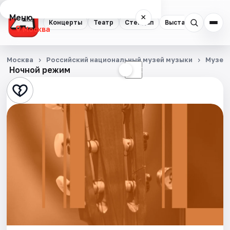
Меню
×
Концерты
Театр
Стендап
Выставки
Квест
Москва
Концерты
Москва
Российский национальный музей музыки
Музеи
Ночной режим
☀
☾
Театр
Стендап
Выставки
Квесты
Экскурсии
Спорт
События