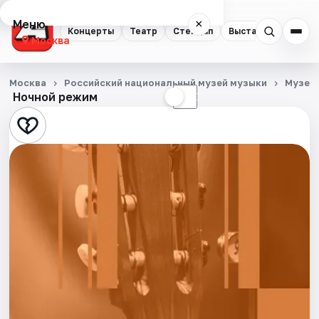
Меню
×
Концерты
Театр
Стендап
Выставки
Квест
Москва
Концерты
Москва
Российский национальный музей музыки
Музеи
Ночной режим
☀
☾
Театр
Стендап
Выставки
Квесты
Экскурсии
Спорт
События