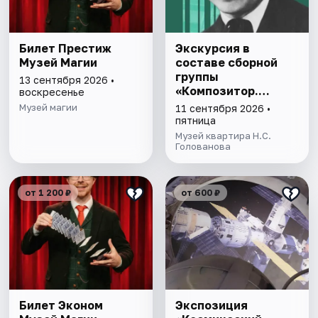
Билет Престиж
Экскурсия в
Музей Магии
составе сборной
группы
13 сентября 2026 •
«Композитор.
воскресенье
Дирижер.
Музей магии
11 сентября 2026 •
Коллекционер»
пятница
Музей квартира Н.С.
Голованова
от 1 200 ₽
от 600 ₽
Билет Эконом
Экспозиция