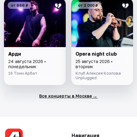
от 666 ₽
от 2 000 ₽
Арди
Opera night club
24 августа 2026 •
25 августа 2026 •
понедельник
вторник
16 Тонн Арбат
Клуб Алексея Козлова
Unplugged
→
Все концерты в Москве
Навигация