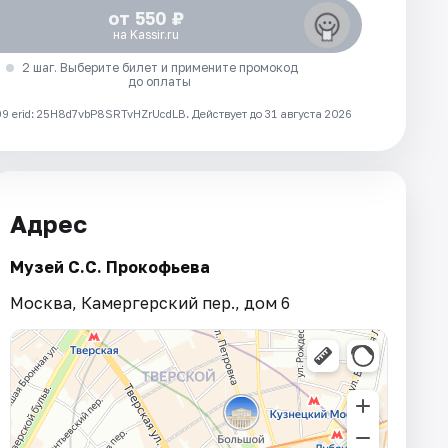
от 550 ₽
на Kassir.ru
2 шаг. Выберите билет и примените промокод
до оплаты
 erid: 25H8d7vbP8SRTvHZrUcdLB.
Действует до 31 августа 2026
Адрес
Музей С.С. Прокофьева
Москва, Камергерский пер., дом 6