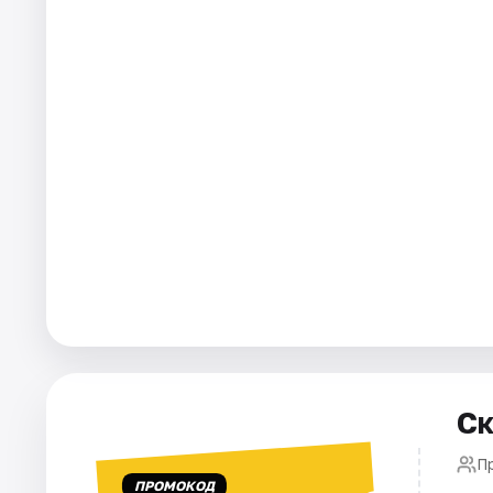
Города
Площадки
Артисты
Рейтинги
Ск
П
ПРОМОКОД