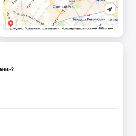
ени»?