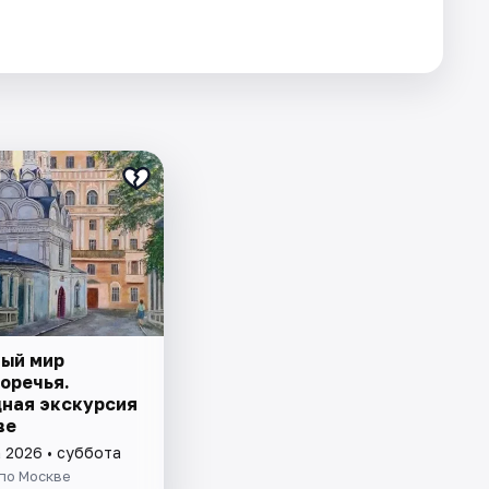
ый мир
оречья.
ная экскурсия
ве
а 2026 • суббота
по Москве