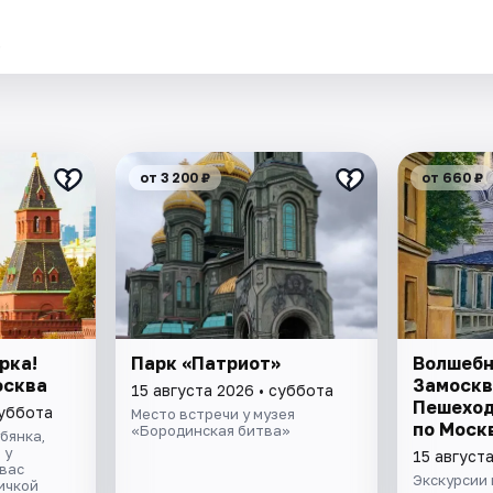
.
от 3 200 ₽
от 660 ₽
рка!
Парк «Патриот»
Волшебн
осква
Замоскв
15 августа 2026 • суббота
Пешеход
суббота
Место встречи у музея
по Моск
«Бородинская битва»
бянка,
 у
15 август
 вас
Экскурсии 
ичкой