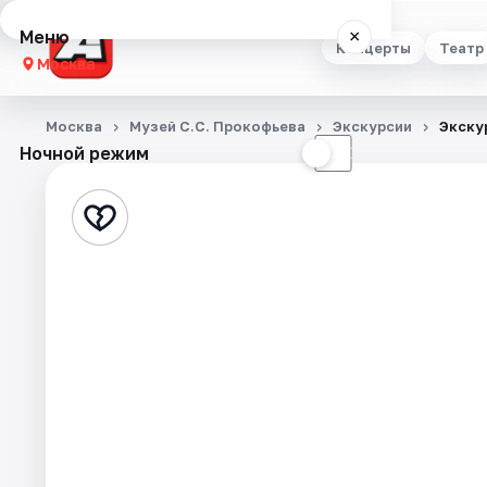
Меню
×
Концерты
Театр
Москва
Концерты
Москва
Музей С.С. Прокофьева
Экскурсии
Экску
Ночной режим
☀
☾
Театр
Стендап
Выставки
Квесты
Экскурсии
Спорт
События