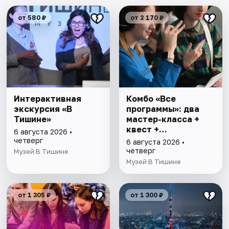
от 580 ₽
от 2 170 ₽
Интерактивная
Комбо «Все
экскурсия «В
программы»: два
Тишине»
мастер-класса +
квест +
6 августа 2026 •
интерактивная
четверг
6 августа 2026 •
экскурсия
четверг
Музей В Тишине
Музей В Тишине
от 1 305 ₽
от 1 300 ₽