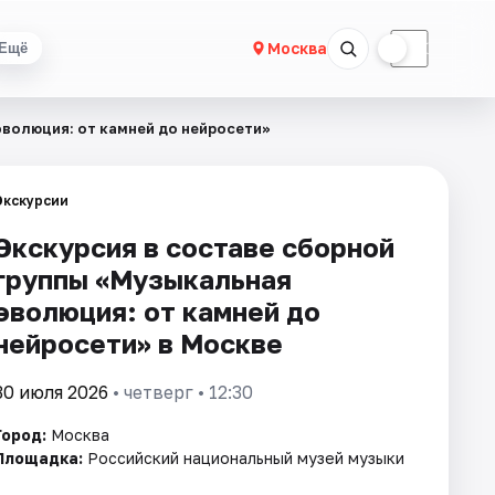
☀
☾
Москва
Ещё
эволюция: от камней до нейросeти»
Экскурсии
Экскурсия в составе сборной
группы «Музыкальная
эволюция: от камней до
нейросeти» в Москве
30 июля 2026
• четверг • 12:30
Город:
Москва
Площадка:
Российский национальный музей музыки