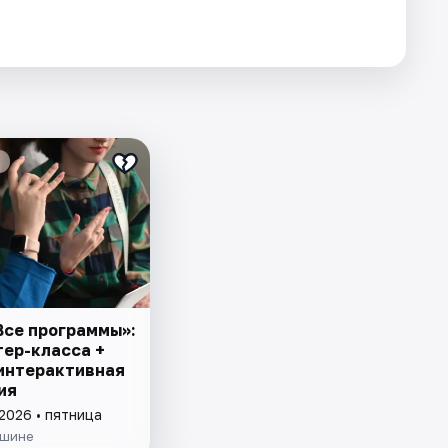
Все программы»:
тер-класса +
 интерактивная
ия
2026 • пятница
ишине