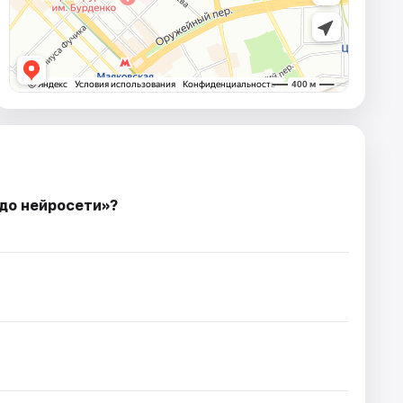
 до нейросeти»?