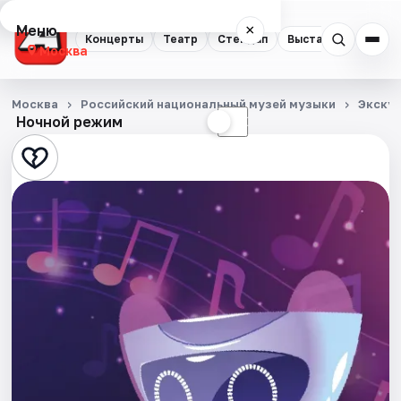
Меню
×
Концерты
Театр
Стендап
Выставки
Квест
Москва
Концерты
Москва
Российский национальный музей музыки
Экску
Ночной режим
☀
☾
Театр
Стендап
Выставки
Квесты
Экскурсии
Спорт
События