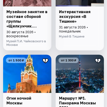
Музейное занятие в
Интерактивная
составе сборной
экскурсия «В
группы
Тишине»
«Щелкунчик.
31 августа 2026 •
Загадки Мышиного
понедельник
30 августа 2026 •
кoроля»
воскресенье
Музей В Тишине
Музей П.И. Чайковского в
Москве
от 1 500 ₽
от 1 300 ₽
Огни ночной
Маршрут №1.
Москвы
Панорама Москвы