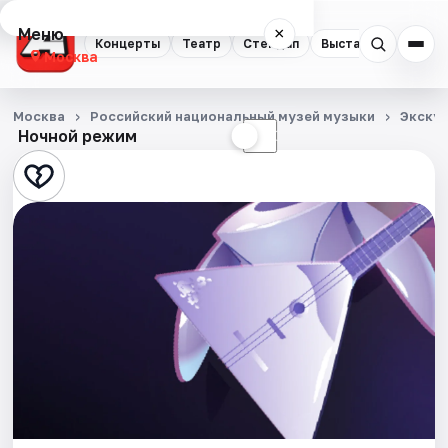
Меню
×
Концерты
Театр
Стендап
Выставки
Квест
Москва
Концерты
Москва
Российский национальный музей музыки
Экску
Ночной режим
☀
☾
Театр
Стендап
Выставки
Квесты
Экскурсии
Спорт
События