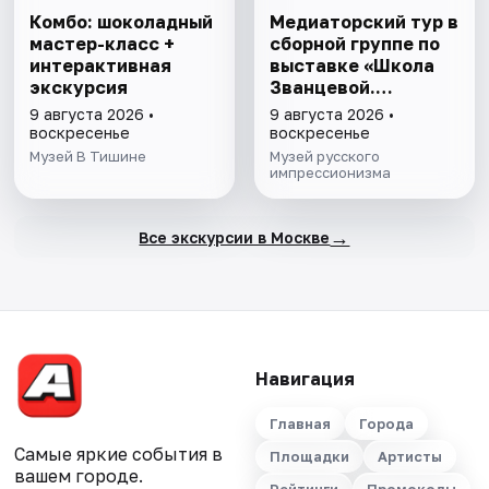
Комбо: шоколадный
Медиаторский тур в
мастер-класс +
сборной группе по
интерактивная
выставке «Школа
экскурсия
Званцевой.
Лаборатория
9 августа 2026 •
9 августа 2026 •
модернизма»
воскресенье
воскресенье
Музей В Тишине
Музей русского
импрессионизма
→
Все экскурсии в Москве
Навигация
Главная
Города
Самые яркие события в
Площадки
Артисты
вашем городе.