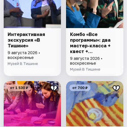
Интерактивная
Комбо «Все
экскурсия «В
программы»: два
Тишине»
мастер-класса +
квест +
9 августа 2026 •
интерактивная
воскресенье
9 августа 2026 •
экскурсия
воскресенье
Музей В Тишине
Музей В Тишине
от 1 530 ₽
от 700 ₽