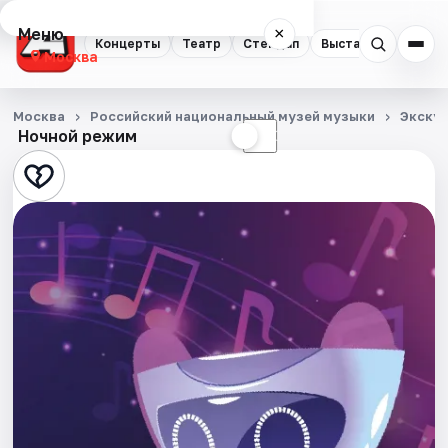
Меню
×
Концерты
Театр
Стендап
Выставки
Квест
Москва
Концерты
Москва
Российский национальный музей музыки
Экску
Ночной режим
☀
☾
Театр
Стендап
Выставки
Квесты
Экскурсии
Спорт
События