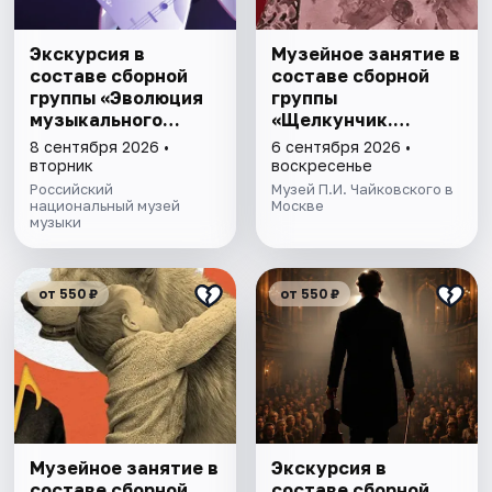
Экскурсия в
Музейное занятие в
составе сборной
составе сборной
группы «Эволюция
группы
музыкального
«Щелкунчик.
талантa»
Загадки Мышиного
8 сентября 2026 •
6 сентября 2026 •
кoроля»
вторник
воскресенье
Российский
Музей П.И. Чайковского в
национальный музей
Москве
музыки
от 550 ₽
от 550 ₽
Музейное занятие в
Экскурсия в
составе сборной
составе сборной