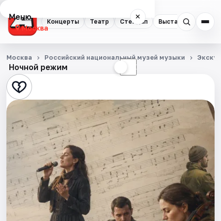
Меню
×
Концерты
Театр
Стендап
Выставки
Квест
Москва
Концерты
Москва
Российский национальный музей музыки
Экску
Ночной режим
☀
☾
Театр
Стендап
Выставки
Квесты
Экскурсии
Спорт
События