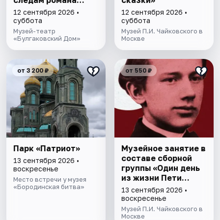
следам романа
cкaзки»
«Мастер и
12 сентября 2026 •
12 сентября 2026 •
Маргарита»
суббота
суббота
Музей-театр
Музей П.И. Чайковского в
«Булгаковский Дом»
Москве
от 3 200 ₽
от 550 ₽
Парк «Патриот»
Музейное занятие в
составе сборной
13 сентября 2026 •
группы «Один день
воскресенье
из жизни Пети
Место встречи у музея
«Бородинская битва»
Чайковскогo»
13 сентября 2026 •
воскресенье
Музей П.И. Чайковского в
Москве