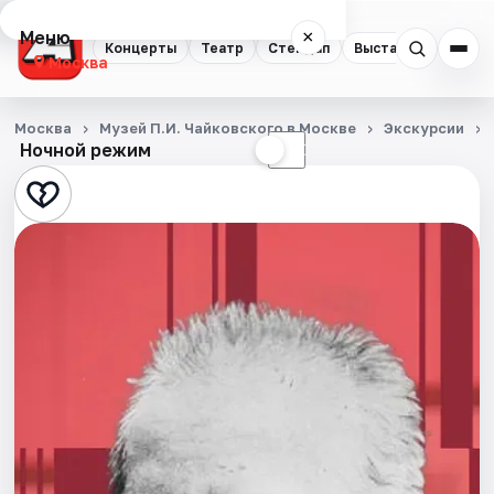
Меню
×
Концерты
Театр
Стендап
Выставки
Квест
Москва
Концерты
Москва
Музей П.И. Чайковского в Москве
Экскурсии
Ночной режим
☀
☾
Театр
Стендап
Выставки
Квесты
Экскурсии
Спорт
События