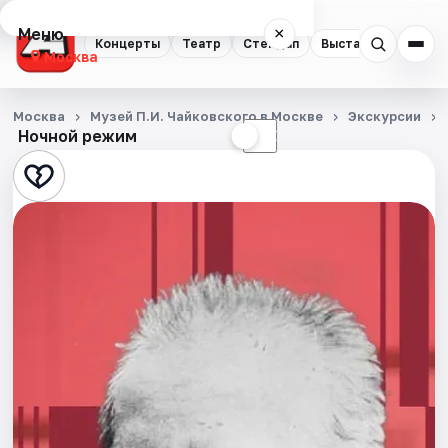
Меню
×
Концерты
Театр
Стендап
Выставки
Квест
Москва
Концерты
Москва
Музей П.И. Чайковского в Москве
Экскурсии
Ночной режим
☀
☾
Театр
Стендап
Выставки
Квесты
Экскурсии
Спорт
События