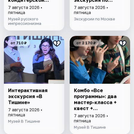
кондитерской
экскурсия по
фабрике
Москве
7 августа 2026 •
7 августа 2026 •
пятница
пятница
Музей русского
Экскурсии по Москве
импрессионизма
от 710 ₽
от 2 170 ₽
Интерактивная
Комбо «Все
экскурсия «В
программы»: два
Тишине»
мастер-класса +
квест +
7 августа 2026 •
интерактивная
пятница
7 августа 2026 •
экскурсия
пятница
Музей В Тишине
Музей В Тишине