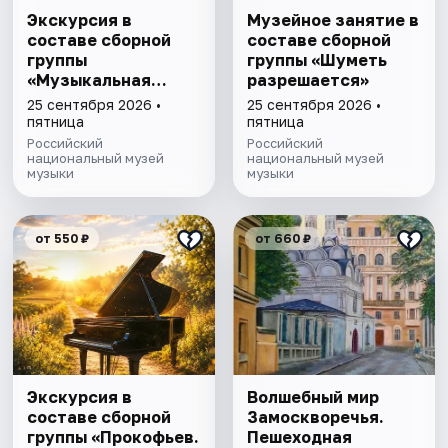
Экскурсия в
Музейное занятие в
составе сборной
составе сборной
группы
группы «Шуметь
«Музыкальная
разрешается»
эволюция: от
25 сентября 2026 •
25 сентября 2026 •
камней до
пятница
пятница
нейросeти»
Российский
Российский
национальный музей
национальный музей
музыки
музыки
от 550 ₽
от 660 ₽
Экскурсия в
Волшебный мир
составе сборной
Замоскворечья.
группы «Прокофьев.
Пешеходная