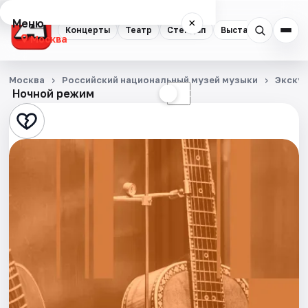
Меню
×
Концерты
Театр
Стендап
Выставки
Квест
Москва
Концерты
Москва
Российский национальный музей музыки
Экску
Ночной режим
☀
☾
Театр
Стендап
Выставки
Квесты
Экскурсии
Спорт
События