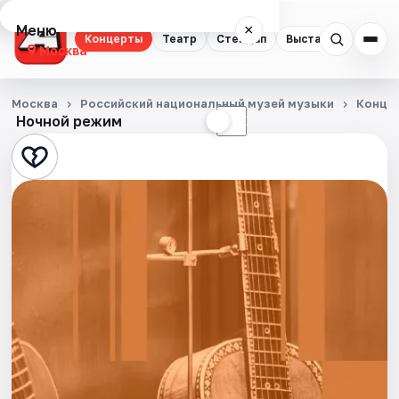
Меню
×
Концерты
Театр
Стендап
Выставки
Квест
Москва
Концерты
Москва
Российский национальный музей музыки
Конце
Ночной режим
☀
☾
Театр
Стендап
Выставки
Квесты
Экскурсии
Спорт
События