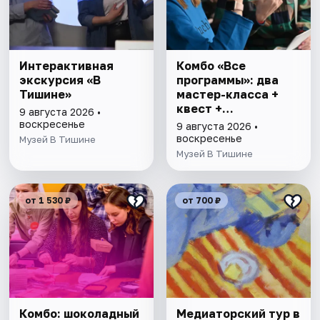
Интерактивная
Комбо «Все
экскурсия «В
программы»: два
Тишине»
мастер-класса +
квест +
9 августа 2026 •
интерактивная
воскресенье
9 августа 2026 •
экскурсия
воскресенье
Музей В Тишине
Музей В Тишине
от 1 530 ₽
от 700 ₽
Комбо: шоколадный
Медиаторский тур в