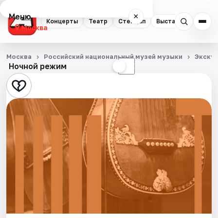
Меню
×
Концерты
Театр
Стендап
Выставки
Квест
Москва
Концерты
Москва
Российский национальный музей музыки
Экску
Ночной режим
☀
☾
Театр
Стендап
Выставки
Квесты
Экскурсии
Спорт
События