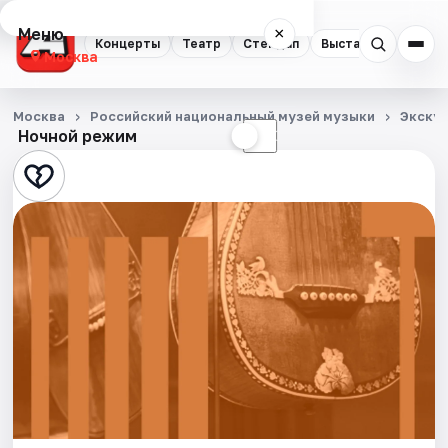
Меню
×
Концерты
Театр
Стендап
Выставки
Квест
Москва
Концерты
Москва
Российский национальный музей музыки
Экску
Ночной режим
☀
☾
Театр
Стендап
Выставки
Квесты
Экскурсии
Спорт
События