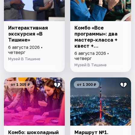
Интерактивная
Комбо «Все
экскурсия «В
программы»: два
Тишине»
мастер-класса +
квест +
6 августа 2026 •
интерактивная
четверг
6 августа 2026 •
экскурсия
четверг
Музей В Тишине
Музей В Тишине
от 1 305 ₽
от 1 300 ₽
Комбо: шоколадный
Маршрут №1.