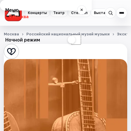
Меню
×
Концерты
Театр
Стендап
Выставки
Квест
Москва
Концерты
Москва
Российский национальный музей музыки
Экску
Ночной режим
☀
☾
Театр
Стендап
Выставки
Квесты
Экскурсии
Спорт
События