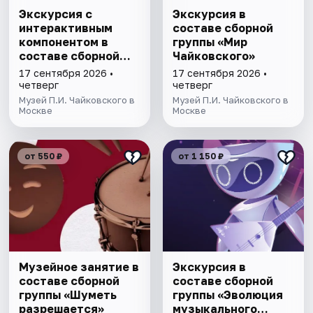
Экскурсия с
Экскурсия в
интерактивным
составе сборной
компонентом в
группы «Мир
составе сборной
Чайковского»
группы «Тайны
17 сентября 2026 •
17 сентября 2026 •
"Лебединого
четверг
четверг
озера"»
Музей П.И. Чайковского в
Музей П.И. Чайковского в
Москве
Москве
от 550 ₽
от 1 150 ₽
Музейное занятие в
Экскурсия в
составе сборной
составе сборной
группы «Шуметь
группы «Эволюция
разрешается»
музыкального