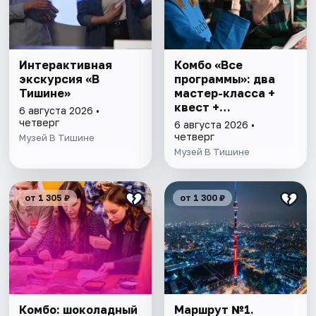
Интерактивная
Комбо «Все
экскурсия «В
программы»: два
Тишине»
мастер-класса +
квест +
6 августа 2026 •
интерактивная
четверг
6 августа 2026 •
экскурсия
четверг
Музей В Тишине
Музей В Тишине
от 1 305 ₽
от 1 300 ₽
Комбо: шоколадный
Маршрут №1.