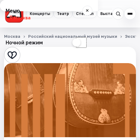
Меню
×
Концерты
Театр
Стендап
Выставки
Квест
Москва
Концерты
Москва
Российский национальный музей музыки
Экску
Ночной режим
☀
☾
Театр
Стендап
Выставки
Квесты
Экскурсии
Спорт
События