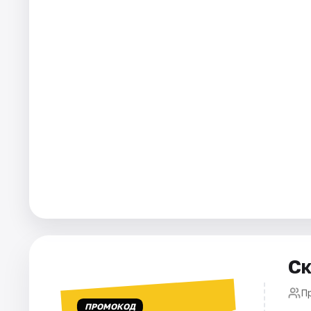
Города
Площадки
Артисты
Рейтинги
Ск
П
ПРОМОКОД