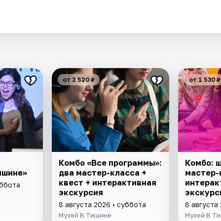
.
от 2 520 ₽
от 1 530 ₽
Комбо «Все программы»:
Комбо: 
ишине»
два мастер-класса +
мастер-
квест + интерактивная
интерак
уббота
экскурсия
экскурс
8 августа 2026 • суббота
8 августа
Музей В Тишине
Музей В Т