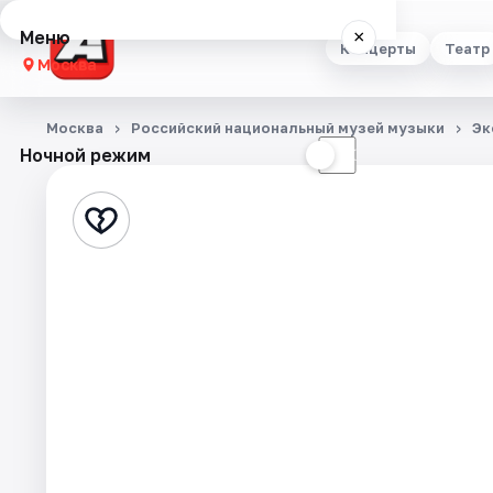
Меню
×
Концерты
Театр
Москва
Концерты
Москва
Российский национальный музей музыки
Эк
Ночной режим
☀
☾
Театр
Стендап
Выставки
Квесты
Экскурсии
Спорт
События