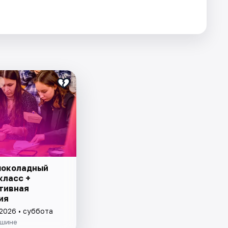
шоколадный
класс +
тивная
ия
 2026 • суббота
ишине