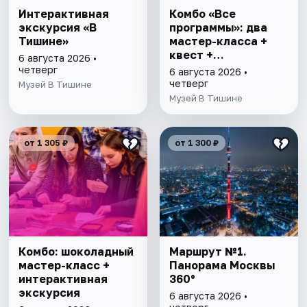
Интерактивная
Комбо «Все
экскурсия «В
программы»: два
Тишине»
мастер-класса +
квест +
6 августа 2026 •
интерактивная
четверг
6 августа 2026 •
экскурсия
четверг
Музей В Тишине
Музей В Тишине
от 1 305 ₽
от 1 300 ₽
Комбо: шоколадный
Маршрут №1.
мастер-класс +
Панорама Москвы
интерактивная
360°
экскурсия
6 августа 2026 •