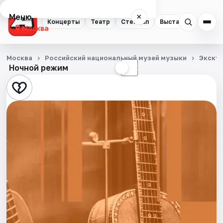
Меню
×
Концерты
Театр
Стендап
Выставки
Квест
Москва
Концерты
Москва
Российский национальный музей музыки
Экску
Ночной режим
☀
☾
Театр
Стендап
Выставки
Квесты
Экскурсии
Спорт
События