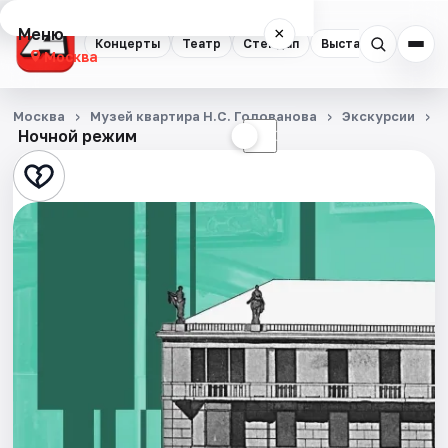
Меню
×
Концерты
Театр
Стендап
Выставки
Квест
Москва
Концерты
Москва
Музей квартира Н.С. Голованова
Экскурсии
Ночной режим
☀
☾
Театр
Стендап
Выставки
Квесты
Экскурсии
Спорт
События