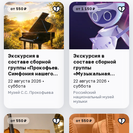
от 550 ₽
от 1 150 ₽
Экскурсия в
Экскурсия в
составе сборной
составе сборной
группы «Прокофьев.
группы
Симфония нашего
«Музыкальная
времени»
эволюция: от
22 августа 2026 •
22 августа 2026 •
камней до
суббота
суббота
нейросeти»
Музей С.С. Прокофьева
Российский
национальный музей
музыки
от 550 ₽
от 550 ₽