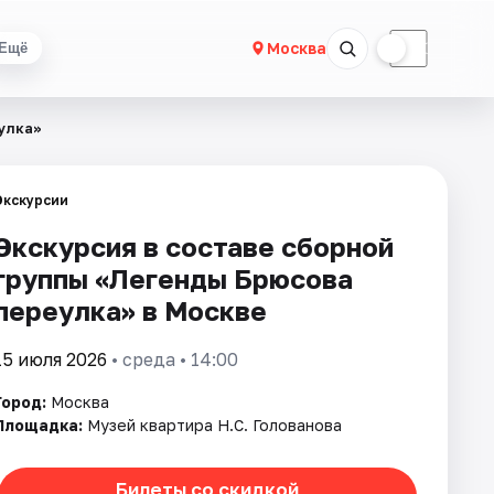
☀
☾
Москва
Ещё
улка»
Экскурсии
Экскурсия в составе сборной
группы «Легенды Брюсова
переулка» в Москве
15 июля 2026
• среда • 14:00
Город:
Москва
Площадка:
Музей квартира Н.С. Голованова
Билеты со скидкой