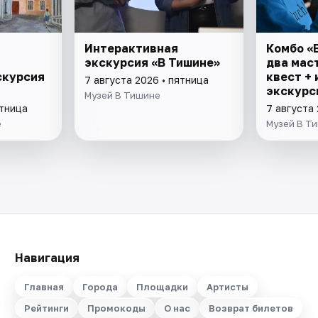
Интерактивная
Комбо «
.
экскурсия «В Тишине»
два мас
скурсия
квест +
7 августа 2026 • пятница
экскурс
Музей В Тишине
ятница
7 августа 
е
Музей В Т
Навигация
Главная
Города
Площадки
Артисты
Рейтинги
Промокоды
О нас
Возврат билетов