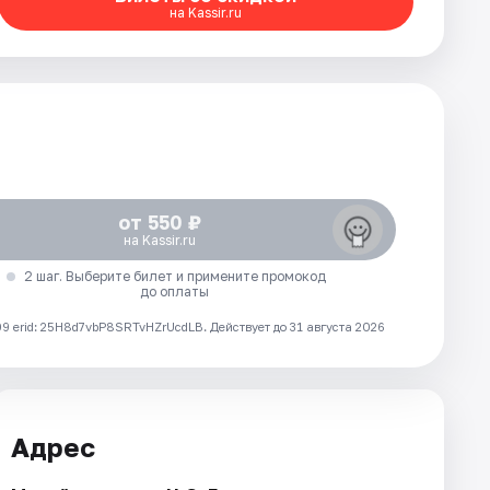
на Kassir.ru
от 550 ₽
на Kassir.ru
2 шаг. Выберите билет и примените промокод
до оплаты
 erid: 25H8d7vbP8SRTvHZrUcdLB.
Действует до 31 августа 2026
Адрес