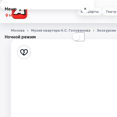
Меню
×
Концерты
Театр
Москва
Концерты
Москва
Музей квартира Н.С. Голованова
Экскурсии
Ночной режим
☀
☾
Театр
Стендап
Выставки
Квесты
Экскурсии
Спорт
События