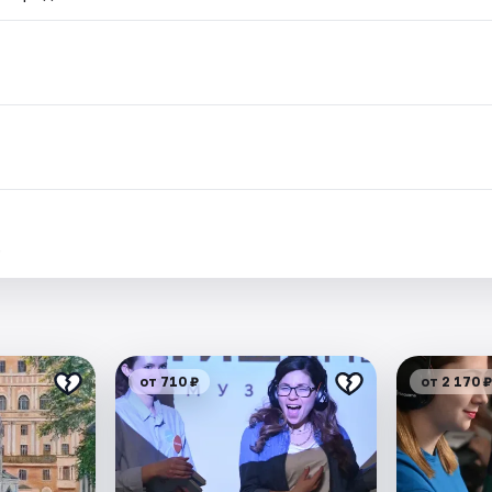
.
от 710 ₽
от 2 170 ₽