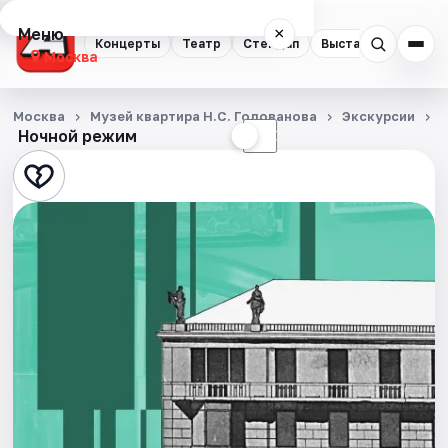
Меню
×
Концерты
Театр
Стендап
Выставки
Квест
Москва
Концерты
Москва
Музей квартира Н.С. Голованова
Экскурсии
Ночной режим
☀
☾
Театр
Стендап
Выставки
Квесты
Экскурсии
Спорт
События