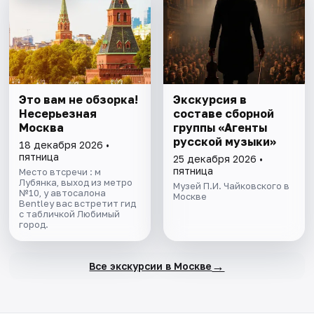
Это вам не обзорка!
Экскурсия в
Несерьезная
составе сборной
Москва
группы «Агенты
русской музыки»
18 декабря 2026 •
пятница
25 декабря 2026 •
пятница
Место втсречи : м
Лубянка, выход из метро
Музей П.И. Чайковского в
№10, у автосалона
Москве
Bentley вас встретит гид
с табличкой Любимый
город.
→
Все экскурсии в Москве