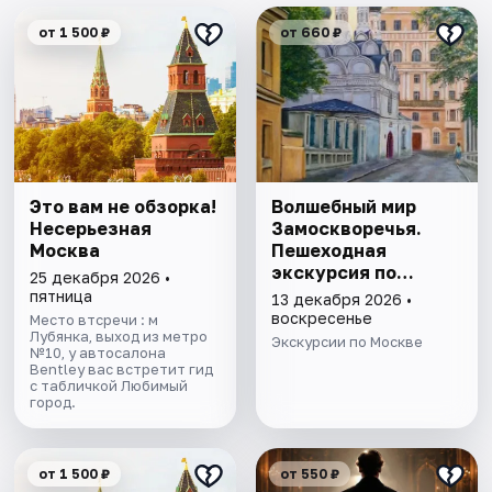
от 1 500 ₽
от 660 ₽
Это вам не обзорка!
Волшебный мир
Несерьезная
Замоскворечья.
Москва
Пешеходная
экскурсия по
25 декабря 2026 •
Москве
пятница
13 декабря 2026 •
воскресенье
Место втсречи : м
Лубянка, выход из метро
Экскурсии по Москве
№10, у автосалона
Bentley вас встретит гид
с табличкой Любимый
город.
от 1 500 ₽
от 550 ₽