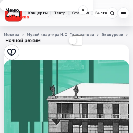
Меню
×
Концерты
Театр
Стендап
Выставки
Квест
Москва
Концерты
Москва
Музей квартира Н.С. Голованова
Экскурсии
Ночной режим
☀
☾
Театр
Стендап
Выставки
Квесты
Экскурсии
Спорт
События