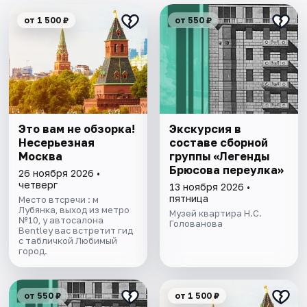
от 1 500 ₽
от 550 ₽
Это вам не обзорка!
Экскурсия в
Несерьезная
составе сборной
Москва
группы «Легенды
Брюсова переулка»
26 ноября 2026 •
четверг
13 ноября 2026 •
пятница
Место втсречи : м
Лубянка, выход из метро
Музей квартира Н.С.
№10, у автосалона
Голованова
Bentley вас встретит гид
с табличкой Любимый
город.
от 550 ₽
от 1 500 ₽