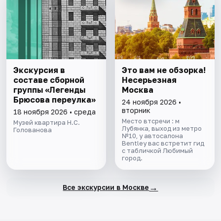
Экскурсия в
Это вам не обзорка!
составе сборной
Несерьезная
группы «Легенды
Москва
Брюсова переулка»
24 ноября 2026 •
вторник
18 ноября 2026 • среда
Место втсречи : м
Музей квартира Н.С.
Лубянка, выход из метро
Голованова
№10, у автосалона
Bentley вас встретит гид
с табличкой Любимый
город.
→
Все экскурсии в Москве