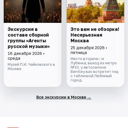
Экскурсия в
Это вам не обзорка!
составе сборной
Несерьезная
группы «Агенты
Москва
русской музыки»
25 декабря 2026 •
пятница
16 декабря 2026 •
среда
Место втсречи : м
Лубянка, выход из метро
Музей П.И. Чайковского в
№10, у автосалона
Москве
Bentley вас встретит гид
с табличкой Любимый
город.
→
Все экскурсии в Москве