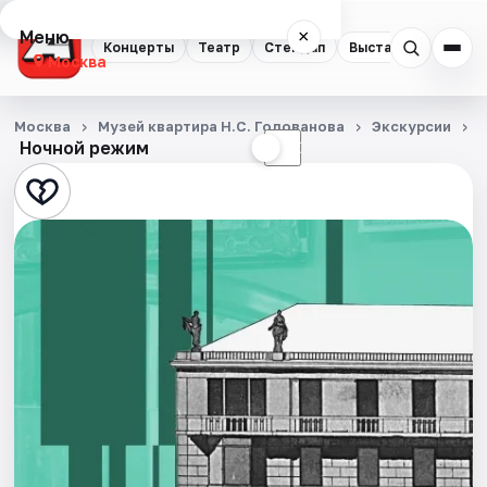
Меню
×
Концерты
Театр
Стендап
Выставки
Квест
Москва
Концерты
Москва
Музей квартира Н.С. Голованова
Экскурсии
Ночной режим
☀
☾
Театр
Стендап
Выставки
Квесты
Экскурсии
Спорт
События