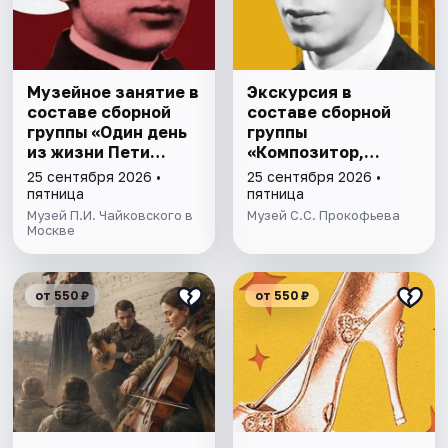
Музейное занятие в
Экскурсия в
составе сборной
составе сборной
группы «Один день
группы
из жизни Пети
«Композитор,
Чайковскогo»
опередивший
25 сентября 2026 •
25 сентября 2026 •
время»
пятница
пятница
Музей П.И. Чайковского в
Музей С.С. Прокофьева
Москве
от 550 ₽
от 550 ₽