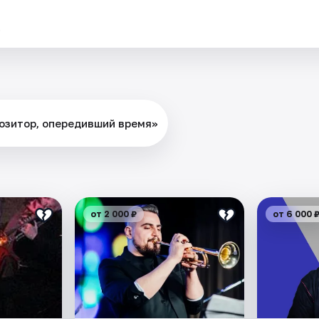
.
озитор, опередивший время»
от 2 000 ₽
от 6 000 