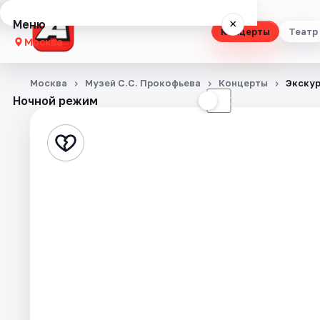
Меню
×
Концерты
Театр
Москва
Концерты
Москва
Музей С.С. Прокофьева
Концерты
Экскур
Ночной режим
☀
☾
Театр
Стендап
Выставки
Квесты
Экскурсии
Спорт
События