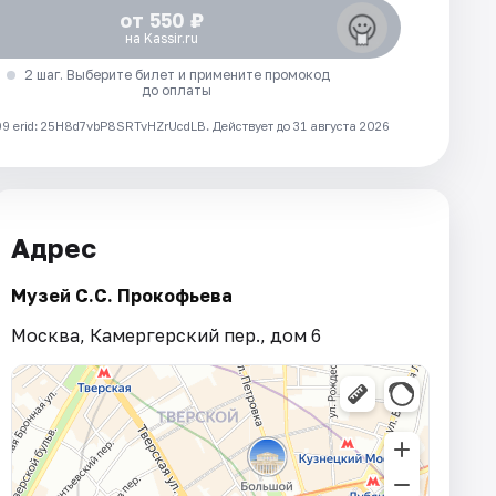
от 550 ₽
на Kassir.ru
2 шаг. Выберите билет и примените промокод
до оплаты
 erid: 25H8d7vbP8SRTvHZrUcdLB.
Действует до 31 августа 2026
Адрес
Музей С.С. Прокофьева
Москва, Камергерский пер., дом 6