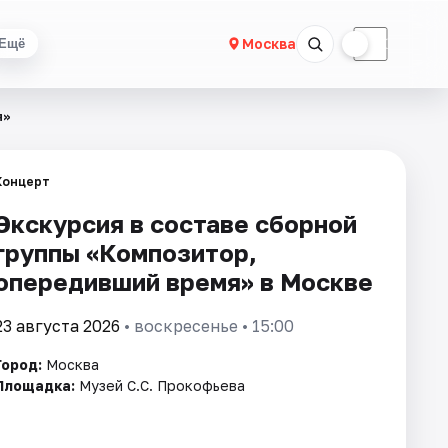
☀
☾
Москва
Ещё
я»
Концерт
Экскурсия в составе сборной
группы «Композитор,
опередивший время» в Москве
23 августа 2026
• воскресенье • 15:00
Город:
Москва
Площадка:
Музей С.С. Прокофьева