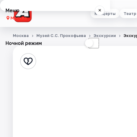
Меню
×
Концерты
Театр
Москва
Концерты
Москва
Музей С.С. Прокофьева
Экскурсии
Экску
Ночной режим
☀
☾
Театр
Стендап
Выставки
Квесты
Экскурсии
Спорт
События