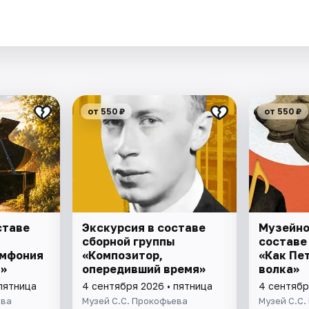
.
от 550 ₽
от 550 ₽
ставе
Экскурсия в составе
Музейно
сборной группы
составе
имфония
«Композитор,
«Как Пе
»
опередивший время»
волкa»
пятница
4 сентября 2026 • пятница
4 сентябр
ева
Музей С.С. Прокофьева
Музей С.С.