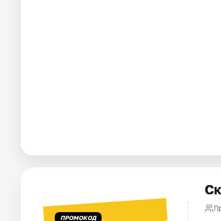
Города
Площадки
Артисты
Рейтинги
Ск
П
ПРОМОКОД