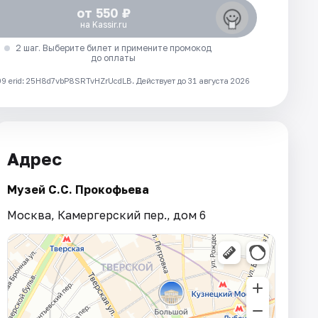
от 550 ₽
на Kassir.ru
2 шаг. Выберите билет и примените промокод
до оплаты
 erid: 25H8d7vbP8SRTvHZrUcdLB.
Действует до 31 августа 2026
Адрес
Музей С.С. Прокофьева
Москва, Камергерский пер., дом 6