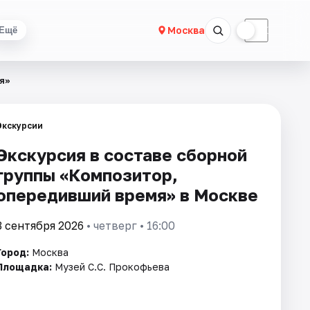
☀
☾
Москва
Ещё
я»
Экскурсии
Экскурсия в составе сборной
группы «Композитор,
опередивший время» в Москве
3 сентября 2026
• четверг • 16:00
Город:
Москва
Площадка:
Музей С.С. Прокофьева