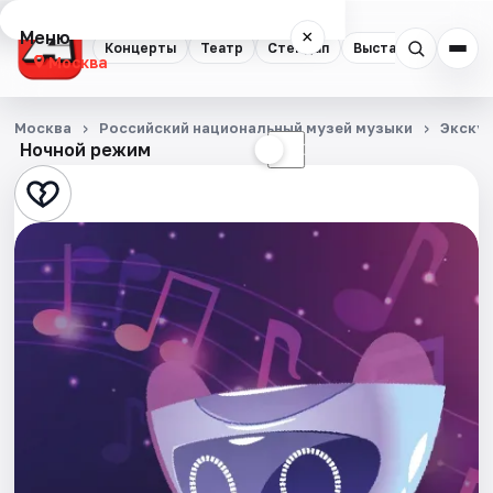
Меню
×
Концерты
Театр
Стендап
Выставки
Квест
Москва
Концерты
Москва
Российский национальный музей музыки
Экску
Ночной режим
☀
☾
Театр
Стендап
Выставки
Квесты
Экскурсии
Спорт
События