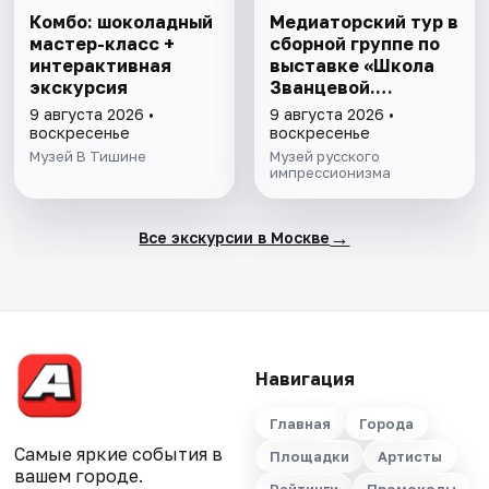
Комбо: шоколадный
Медиаторский тур в
мастер-класс +
сборной группе по
интерактивная
выставке «Школа
экскурсия
Званцевой.
Лаборатория
9 августа 2026 •
9 августа 2026 •
модернизма»
воскресенье
воскресенье
Музей В Тишине
Музей русского
импрессионизма
→
Все экскурсии в Москве
Навигация
Главная
Города
Самые яркие события в
Площадки
Артисты
вашем городе.