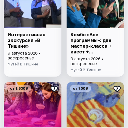
Интерактивная
Комбо «Все
экскурсия «В
программы»: два
Тишине»
мастер-класса +
квест +
9 августа 2026 •
интерактивная
воскресенье
9 августа 2026 •
экскурсия
воскресенье
Музей В Тишине
Музей В Тишине
от 1 530 ₽
от 700 ₽