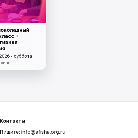
шоколадный
класс +
тивная
ия
 2026 • суббота
ишине
Контакты
Пишите: info@afisha.org.ru