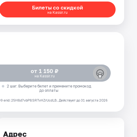
Билеты со скидкой
на Kassir.ru
от 1 150 ₽
на Kassir.ru
2 шаг. Выберите билет и примените промокод
до оплаты
 erid: 25H8d7vbP8SRTvHZrUcdLB.
Действует до 31 августа 2026
Адрес