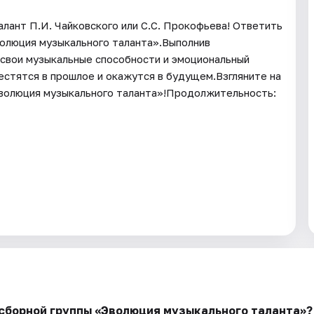
алант П.И. Чайковского или С.С. Прокофьева! Ответить
волюция музыкального таланта».Выполнив
 свои музыкальные способности и эмоциональный
естятся в прошлое и окажутся в будущем.Взгляните на
Эволюция музыкального таланта»!Продолжительность:
 сборной группы «Эволюция музыкального талантa»?