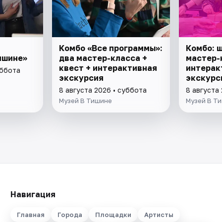
Комбо «Все программы»:
Комбо: 
ишине»
два мастер-класса +
мастер-
квест + интерактивная
интерак
уббота
экскурсия
экскурс
8 августа 2026 • суббота
8 августа
Музей В Тишине
Музей В Т
Навигация
Главная
Города
Площадки
Артисты