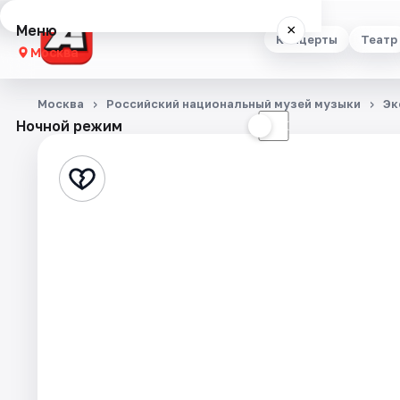
Меню
×
Концерты
Театр
Москва
Концерты
Москва
Российский национальный музей музыки
Эк
Ночной режим
☀
☾
Театр
Стендап
Выставки
Квесты
Экскурсии
Спорт
События