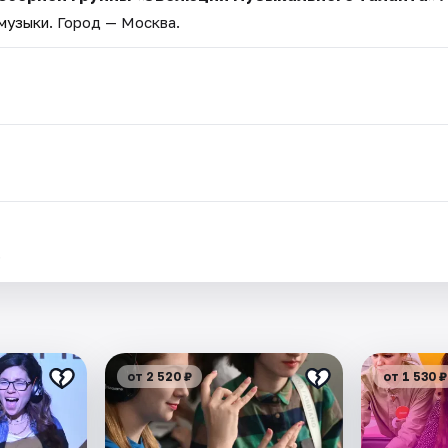
 музыки
. Город — Москва.
.
от 2 520 ₽
от 1 530 ₽