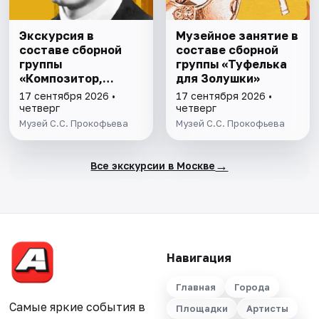
Экскурсия в
Музейное занятие в
составе сборной
составе сборной
группы
группы «Туфелька
«Композитор,
для Золушки»
опередивший
17 сентября 2026 •
17 сентября 2026 •
время»
четверг
четверг
Музей С.С. Прокофьева
Музей С.С. Прокофьева
→
Все экскурсии в Москве
Навигация
Главная
Города
Самые яркие события в
Площадки
Артисты