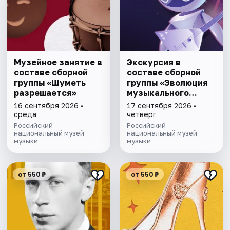
Музейное занятие в
Экскурсия в
составе сборной
составе сборной
группы «Шуметь
группы «Эволюция
разрешается»
музыкального
талантa»
16 сентября 2026 •
17 сентября 2026 •
среда
четверг
Российский
Российский
национальный музей
национальный музей
музыки
музыки
от 550 ₽
от 550 ₽