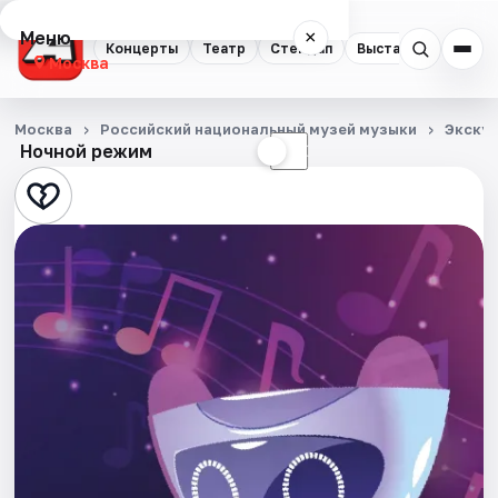
Меню
×
Концерты
Театр
Стендап
Выставки
Квест
Москва
Концерты
Москва
Российский национальный музей музыки
Экску
Ночной режим
☀
☾
Театр
Стендап
Выставки
Квесты
Экскурсии
Спорт
События