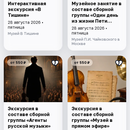
Интерактивная
Музейное занятие в
экскурсия «В
составе сборной
Тишине»
группы «Один день
из жизни Пети
28 августа 2026 •
Чайковскогo»
пятница
28 августа 2026 •
пятница
Музей В Тишине
Музей П.И. Чайковского в
Москве
от 550 ₽
от 550 ₽
Экскурсия в
Экскурсия в
составе сборной
составе сборной
группы «Агенты
группы «Музей в
русской музыки»
прямом эфире»