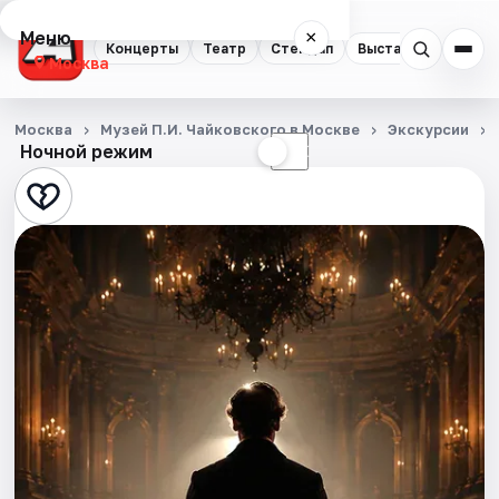
Меню
×
Концерты
Театр
Стендап
Выставки
Квест
Москва
Концерты
Москва
Музей П.И. Чайковского в Москве
Экскурсии
Ночной режим
☀
☾
Театр
Стендап
Выставки
Квесты
Экскурсии
Спорт
События