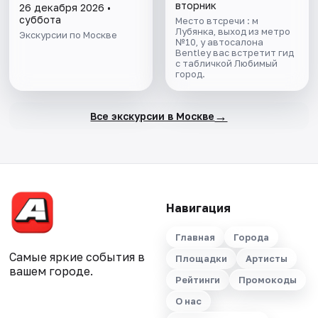
Москве
вторник
26 декабря 2026 •
суббота
Место втсречи : м
Лубянка, выход из метро
Экскурсии по Москве
№10, у автосалона
Bentley вас встретит гид
с табличкой Любимый
город.
→
Все экскурсии в Москве
Навигация
Главная
Города
Самые яркие события в
Площадки
Артисты
вашем городе.
Рейтинги
Промокоды
О нас