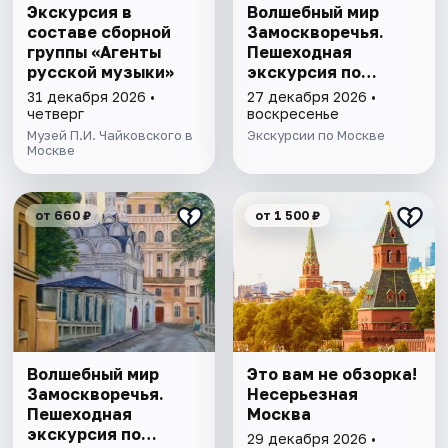
Экскурсия в
Волшебный мир
составе сборной
Замоскворечья.
группы «Агенты
Пешеходная
русской музыки»
экскурсия по
Москве
31 декабря 2026 •
27 декабря 2026 •
четверг
воскресенье
Музей П.И. Чайковского в
Экскурсии по Москве
Москве
от 660 ₽
от 1 500 ₽
Волшебный мир
Это вам не обзорка!
Замоскворечья.
Несерьезная
Пешеходная
Москва
экскурсия по
29 декабря 2026 •