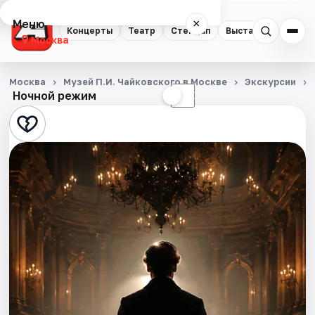
Меню
×
Концерты
Театр
Стендап
Выставки
Квест
Москва
Концерты
Москва
Музей П.И. Чайковского в Москве
Экскурсии
Ночной режим
☀
☾
Театр
Стендап
Выставки
Квесты
Экскурсии
Спорт
События