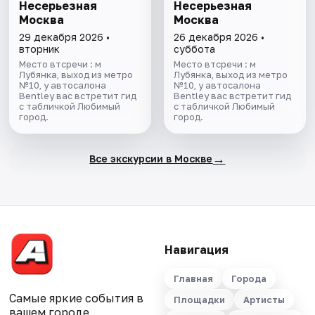
Несерьезная
Несерьезная
Москва
Москва
29 декабря 2026 •
26 декабря 2026 •
вторник
суббота
Место втсречи : м
Место втсречи : м
Лубянка, выход из метро
Лубянка, выход из метро
№10, у автосалона
№10, у автосалона
Bentley вас встретит гид
Bentley вас встретит гид
с табличкой Любимый
с табличкой Любимый
город.
город.
→
Все экскурсии в Москве
Навигация
Главная
Города
Самые яркие события в
Площадки
Артисты
вашем городе.