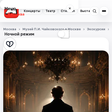
Меню
×
Концерты
Театр
Стендап
Выставки
Квест
Москва
Концерты
Москва
Музей П.И. Чайковского в Москве
Экскурсии
Ночной режим
☀
☾
Театр
Стендап
Выставки
Квесты
Экскурсии
Спорт
События