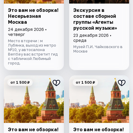
Это вам не обзорка!
Экскурсия в
Несерьезная
составе сборной
Москва
группы «Агенты
русской музыки»
24 декабря 2026 •
четверг
23 декабря 2026 •
среда
Место втсречи : м
Лубянка, выход из метро
Музей П.И. Чайковского в
№10, у автосалона
Москве
Bentley вас встретит гид
с табличкой Любимый
город.
от 1 500 ₽
от 1 500 ₽
Это вам не обзорка!
Это вам не обзорка!