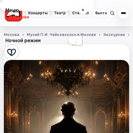
Меню
×
Концерты
Театр
Стендап
Выставки
Квест
Москва
Концерты
Москва
Музей П.И. Чайковского в Москве
Экскурсии
Ночной режим
☀
☾
Театр
Стендап
Выставки
Квесты
Экскурсии
Спорт
События