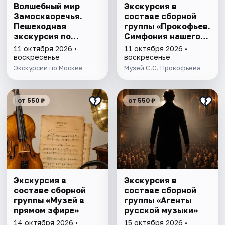
Волшебный мир
Экскурсия в
Замоскворечья.
составе сборной
Пешеходная
группы «Прокофьев.
экскурсия по
Симфония нашего
Москве
времени»
11 октября 2026 •
11 октября 2026 •
воскресенье
воскресенье
Экскурсии по Москве
Музей С.С. Прокофьева
от 550 ₽
от 550 ₽
Экскурсия в
Экскурсия в
составе сборной
составе сборной
группы «Музей в
группы «Агенты
прямом эфире»
русской музыки»
14 октября 2026 •
15 октября 2026 •