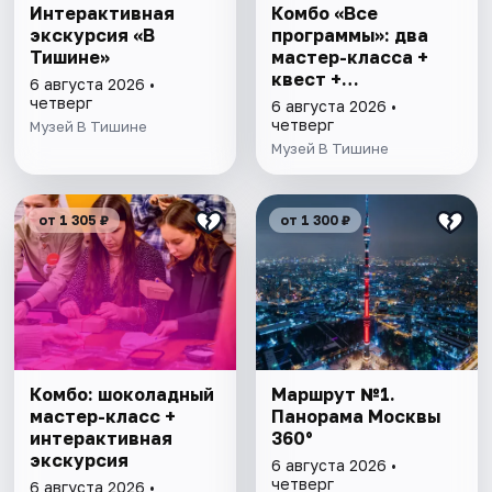
Интерактивная
Комбо «Все
экскурсия «В
программы»: два
Тишине»
мастер-класса +
квест +
6 августа 2026 •
интерактивная
четверг
6 августа 2026 •
экскурсия
четверг
Музей В Тишине
Музей В Тишине
от 1 305 ₽
от 1 300 ₽
Комбо: шоколадный
Маршрут №1.
мастер-класс +
Панорама Москвы
интерактивная
360°
экскурсия
6 августа 2026 •
четверг
6 августа 2026 •