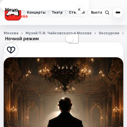
Меню
×
Концерты
Театр
Стендап
Выставки
Квест
Москва
Концерты
Москва
Музей П.И. Чайковского в Москве
Экскурсии
Ночной режим
☀
☾
Театр
Стендап
Выставки
Квесты
Экскурсии
Спорт
События