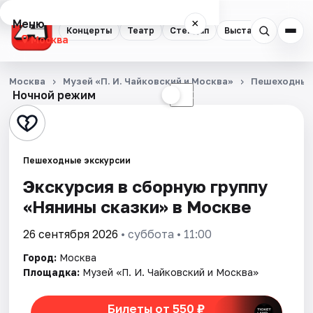
Меню
×
Концерты
Театр
Стендап
Выставки
Квест
Москва
Концерты
Москва
Музей «П. И. Чайковский и Москва»
Пешеходные
Ночной режим
☀
☾
Театр
Стендап
Пешеходные экскурсии
Выставки
Экскурсия в сборную группу
«Нянины скaзки» в Москве
Квесты
26 сентября 2026
• суббота • 11:00
Экскурсии
Город:
Москва
Спорт
Площадка:
Музей «П. И. Чайковский и Москва»
События
Билеты от 550 ₽