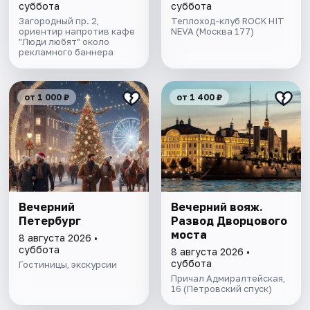
авторской
суббота
суббота
экскурсией и живой
Загородный пр. 2,
Теплоход-клуб ROCK HIT
ориентир напротив кафе
музыкой в тёплом
NEVA (Москва 177)
"Люди любят" около
салоне теплохода
рекламного баннера
от 1 000 ₽
от 1 400 ₽
Вечерний
Вечерний вояж.
Петербург
Развод Дворцового
моста
8 августа 2026 •
суббота
8 августа 2026 •
суббота
Гостиницы, экскурсии
Причал Адмиралтейская,
16 (Петровский спуск)