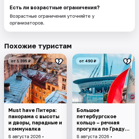
Есть ли возрастные ограничения?
Возрастные ограничения уточняйте у
организаторов.
Похожие туристам
от 1 395 ₽
от 490 ₽
Must have Питера:
Большое
панорама с высоты
петербургское
и дворы, парадные и
кольцо – речная
коммуналка
прогулка пo Граду
на Неве с
8 августа 2026 •
8 августа 2026 •