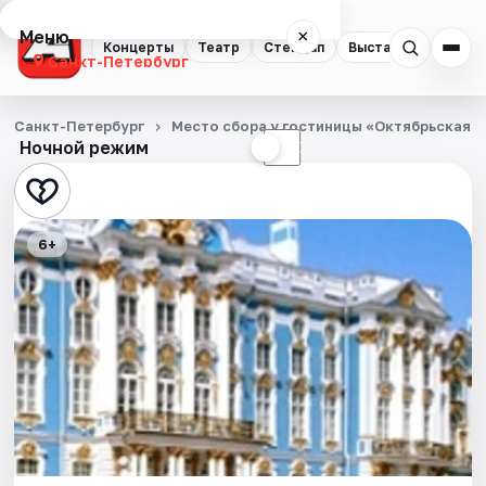
Меню
×
Концерты
Театр
Стендап
Выставки
Квест
Санкт-Петербург
Концерты
Санкт-Петербург
Место сбора у гостиницы «Октябрьская»
Ночной режим
☀
☾
Театр
Стендап
6+
Выставки
Квесты
Экскурсии
Спорт
События