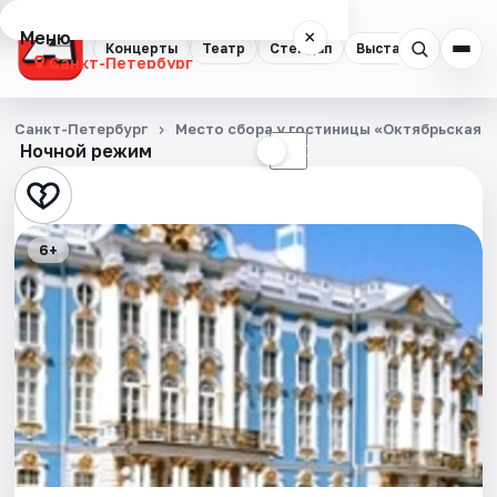
Меню
×
Концерты
Театр
Стендап
Выставки
Квест
Санкт-Петербург
Концерты
Санкт-Петербург
Место сбора у гостиницы «Октябрьская»
Ночной режим
☀
☾
Театр
Стендап
6+
Выставки
Квесты
Экскурсии
Спорт
События