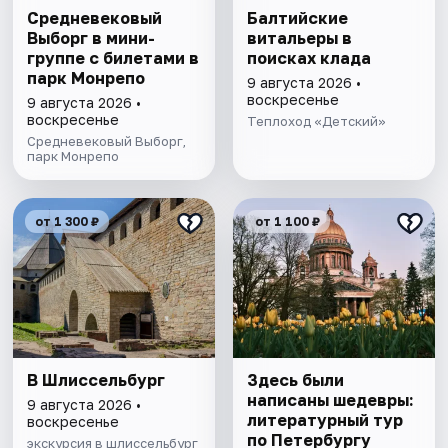
Cредневековый
Балтийские
Выборг в мини-
витальеры в
группе c билетами в
поисках клада
парк Монрепо
9 августа 2026 •
воскресенье
9 августа 2026 •
воскресенье
Теплоход «Детский»
Средневековый Выборг,
парк Монрепо
от 1 300 ₽
от 1 100 ₽
В Шлиссельбург
Здесь были
написаны шедевры:
9 августа 2026 •
литературный тур
воскресенье
по Петербургу
экскурсия в шлиссельбург