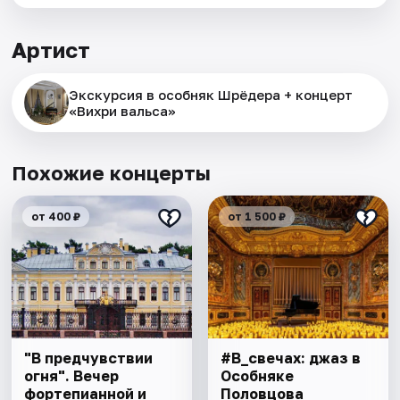
Артист
Экскурсия в особняк Шрёдера + концерт
«Вихри вальса»
Похожие концерты
от 400 ₽
от 1 500 ₽
"В предчувствии
#В_свечах: джаз в
огня". Вечер
Особняке
фортепианной и
Половцова