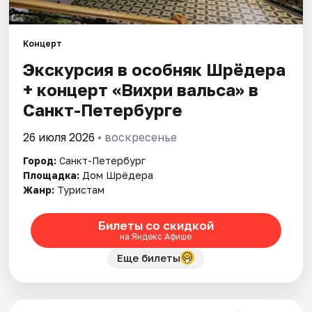
Города
Концерт
Экскурсия в особняк Шрёдера
Площадки
+ концерт «Вихри вальса» в
Артисты
Санкт-Петербурге
Рейтинги
26 июля 2026
• воскресенье
Город:
Санкт-Петербург
Площадка:
Дом Шрёдера
Жанр:
Туристам
Билеты со скидкой
на Яндекс Афише
Еще билеты