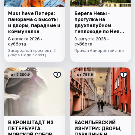
Must have Питера:
Берега Невы -
панорама с высоты
прогулка на
и дворы, парадные и
двухпалубном
коммуналка
теплоходе по Неве
с подходом к
8 августа 2026 •
8 августа 2026 •
Финскому заливу
суббота
суббота
Загородный проспект, 2
Причал Адмиралтейство
(кафе Люди любят)
от 2 300 ₽
от 795 ₽
В КРОНШТАДТ ИЗ
ВАСИЛЬЕВСКИЙ
ПЕТЕРБУРГА:
ИЗНУТРИ: ДВОРЫ,
МОРСКОЙ СОБОР,
ПАРАДНЫЕ И