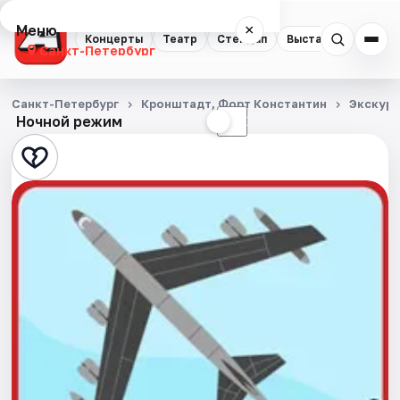
Меню
×
Концерты
Театр
Стендап
Выставки
Квест
Санкт-Петербург
Концерты
Санкт-Петербург
Кронштадт, Форт Константин
Экскур
Ночной режим
☀
☾
Театр
Стендап
Выставки
Квесты
Экскурсии
Спорт
События