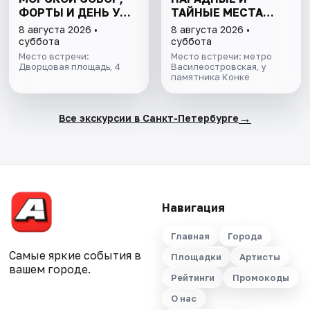
ФОРТЫ И ДЕНЬ У
ТАЙНЫЕ МЕСТА
ФИНСКОГО ЗАЛИВА.
ОСТРОВА
8 августа 2026 •
8 августа 2026 •
ВСЁ ВКЛЮЧЕНО
суббота
суббота
Место встречи:
Место встречи: метро
Дворцовая площадь, 4
Василеостровская, у
памятника Конке
→
Все экскурсии в Санкт-Петербурге
Навигация
Главная
Города
Самые яркие события в
Площадки
Артисты
вашем городе.
Рейтинги
Промокоды
О нас