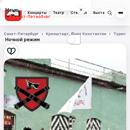
Меню
×
Концерты
Театр
Стендап
Выставки
Квест
Санкт-Петербург
Концерты
Санкт-Петербург
Кронштадт, Форт Константин
Турист
Ночной режим
☀
☾
Театр
Стендап
Выставки
Квесты
Экскурсии
Спорт
События