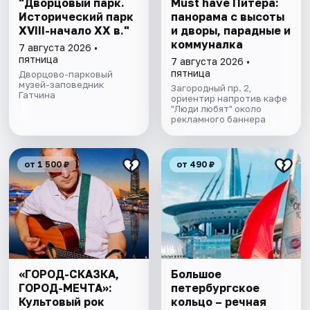
"Дворцовый парк.
Must have Питера:
Исторический парк
панорама с высоты
XVIII-начало XX в."
и дворы, парадные и
коммуналка
7 августа 2026 •
пятница
7 августа 2026 •
пятница
Дворцово-парковый
музей-заповедник
Загородный пр. 2,
Гатчина
ориентир напротив кафе
"Люди любят" около
рекламного баннера
от 1 500 ₽
от 490 ₽
«ГОРОД-СКАЗКА,
Большое
ГОРОД-МЕЧТА»:
петербургское
Культовый рок
кольцо – речная