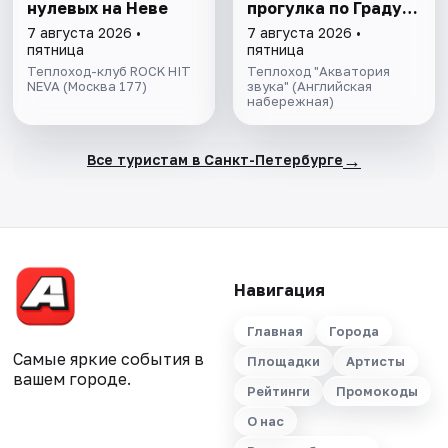
нулевых на Неве
прогулка пo Граду
на Неве с
7 августа 2026 •
7 августа 2026 •
авторской
пятница
пятница
экскурсией и живой
Теплоход-клуб ROCK HIT
Теплоход "Акватория
NEVA (Москва 177)
музыкой в тёплом
звука" (Английская
набережная)
салоне теплохода
→
Все туристам в Санкт-Петербурге
Навигация
Главная
Города
Самые яркие события в
Площадки
Артисты
вашем городе.
Рейтинги
Промокоды
О нас