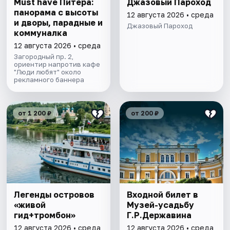
Must have Питера:
Джазовый Пароход
панорама с высоты
12 августа 2026 • среда
и дворы, парадные и
Джазовый Пароход
коммуналка
12 августа 2026 • среда
Загородный пр. 2,
ориентир напротив кафе
"Люди любят" около
рекламного баннера
от 1 200 ₽
от 200 ₽
Легенды островов
Входной билет в
«живой
Музей-усадьбу
гид+тромбон»
Г.Р.Державина
12 августа 2026 • среда
12 августа 2026 • среда