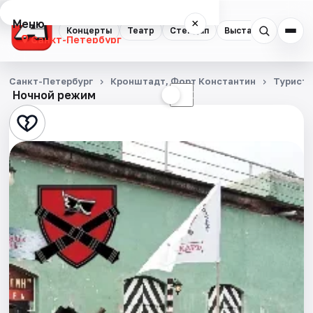
Меню
×
Концерты
Театр
Стендап
Выставки
Квест
Санкт-Петербург
Концерты
Санкт-Петербург
Кронштадт, Форт Константин
Турист
Ночной режим
☀
☾
Театр
Стендап
Выставки
Квесты
Экскурсии
Спорт
События