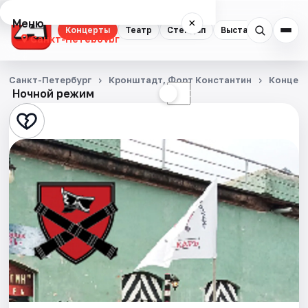
Меню
×
Концерты
Театр
Стендап
Выставки
Квест
Санкт-Петербург
Концерты
Санкт-Петербург
Кронштадт, Форт Константин
Концер
Ночной режим
☀
☾
Театр
Стендап
Выставки
Квесты
Экскурсии
Спорт
События